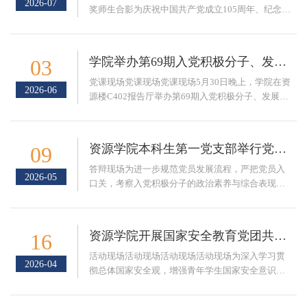
2026-07
奖师生合影为庆祝中国共产党成立105周年、纪念红
军长征胜利90周年，学校举办“传承伟大精神 奋进
强国征程”主题微党课大赛。7月2日下午，决赛在南
湖校区明德礼堂隆重举行，校党委书记赵宏伟出席
学院举办第69期入党积极分子、发展对象培训班线下党课
03
活动。我院参赛作品《从长征到深地——一个信仰
的三次接力》精彩登台，以矿大地质专业视角串联
党课现场党课现场党课现场5月30日晚上，学院在资
2026-06
红色脉络，收获现场一致好评，以第二名的成绩获
源楼C402报告厅举办第69期入党积极分子、发展对
得决赛一等奖。《从长征到深地——一个信...
象培训班线下党课，邀请学校学生党建指导员魏世
英以《坚定理想信念，做合格共产党员》为题讲授
专题党课。魏世英结合自身40余年党龄与丰富的党
资源学院本科生第一党支部举行党员拟发展对象答辩会
09
务工作经历，分享了自己的成长历程。他指出，中
国共产党是学习型政党，开展理论学习是党章明确
答辩现场为进一步规范党员发展流程，严把党员入
2026-05
要求，理论学习的核心是提升为人民服务的本领。
口关，考察入党积极分子的政治素养与综合表现，5
他勉励现场同学珍惜在校学习机会，系统学习党的...
月6日下午14时，资源学院本科生第一党支部在学院
B300会议室举行党员拟发展对象答辩会，经团支部
推优、资格审查，12名入党积极分子参与答辩。党
资源学院开展国家安全教育党团共建活动
16
支部书记赵亚平、学院学生党员工作站站长陈昱及
全体党员担任评委。本次答辩严格按照组织程序进
​活动现场活动现场活动现场活动现场为深入学习贯
2026-04
行，汇报环节，同学们结合自身实际，客观总结了
彻总体国家安全观，增强青年学生国家安全意识和
自成为积极分子以来参与理论学习和实践锻炼的...
责任担当，4月15日晚上，地质博士第一党支部、地
质硕士第一党支部、地球物理学2025-2班团支部、