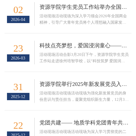
地质类2025-1班团支部联合开展“增强国家安全意识
资源学院学生党员工作站举办全国两会精神学习会
02
共同维护国家安全”主题党团共建活动。各支部党
员、团员代表共50余人参加活动，活动由地质博士
活动现场活动现场为深入学习领会2026年全国两会
2026-04
第一党支部书记葛瑶主持。葛瑶围绕总体国家安全
精神，引导广大青年党员将个人理想融入国家发展
观作专题领学，系统讲解了全民国家安全教...
大局，3月30日晚上，“学思践悟 砥砺前行”2026年
全国两会精神专题学习汇报会，在杏二B218活动室
顺利举行。资源学院学生党员工作站全体党员及部
科技点亮梦想，爱国浸润童心——资源学院学生党员工作站走进培智学校
23
分入党积极分子参加了本次学习。何晓龙同志以
《奋进“十五五”，开创新格局——2026年全国两会
活动现场活动合影3月20日下午，资源学院学生党员
2026-03
精神宏观解读》为题，系统梳理了两会的核心成
工作站走进徐州培智学校，以“科技筑梦 爱国润
果。他围绕“高质量发展”、“科技发展”、“数...
心”为主题，组织开展了一场融合科学实践与爱国教
育的特色志愿服务活动。活动通过净水实验操作与
爱国精神宣讲两个板块，将知识传递与温情陪伴有
资源学院举行2025年新发展党员入党宣誓仪式
31
机结合，充分展现了学生党员服务社会、奉献青春
的责任担当。在净水实验环节，学院学生党员工作
​活动现场活动现场活动现场为强化新发展党员的身
2025-12
站的志愿者们精心设计了简易净水装置搭建活动。
份意识与责任担当，凝聚党组织新生力量，12月30
孩子们在志愿者的悉心指导下，亲手完成装置组...
日下午，资源学院在资源楼C402报告厅举行新发展
党员入党宣誓仪式。学院党委副书记杨昭、学院党
委组织员曹洁、学院学生党员工作站站长陈昱以及
党团共建—— 地质学科党团青年共悟初心使命
22
51名新发展党员参加仪式，仪式由学院学生工作办
公室主任陈玉国主持。仪式在庄严的《国际歌》中
活动现场活动现场活动现场为深入学习贯彻党的二
2025-12