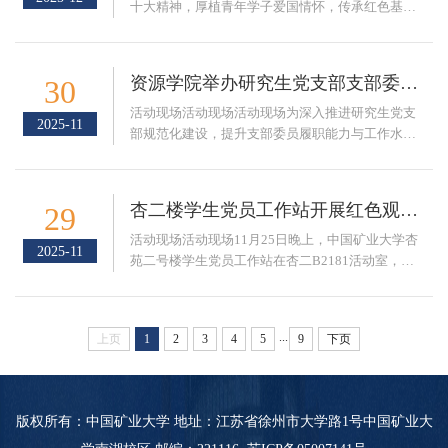
拉开帷幕，全体人员肃立，共同感受信仰的力量。
十大精神，厚植青年学子爱国情怀，传承红色基
曹洁宣读学院2025年全年新发展党员名单。全体...
因，12月17日下午，地质硕士第一党支部联合地质
博士第一党支部、地质类2025-1班团支部及地球物
理学2025-2班团支部，共赴淮海战役纪念馆开展“赓
资源学院举办研究生党支部支部委员培训会
30
续淮海精神 凝聚党团合力”主题教育实践活动。这是
四个党团组织首次携手开展共建活动，共37名党
​活动现场活动现场活动现场为深入推进研究生党支
2025-11
员、团员在庄严肃穆的氛围中重温革命历史，感悟
部规范化建设，提升支部委员履职能力与工作水
淮海精神，接受深刻的精神淬炼与思想洗礼。在淮...
平，11月26日下午，学院在资源楼B401会议室举行
研究生党支部支部委员培训会。学院党委副书记杨
昭、党委组织员曹洁以及研究生党支部各支部委员
杏二楼学生党员工作站开展红色观影活动
29
参加会议。会议由学生工作办公室主任陈玉国主
持。本次培训邀请学校2022届硕士毕业生王炜光校
活动现场活动现场11月25日晚上，中国矿业大学杏
2025-11
友做研究生党支部建设经验分享。王炜光以“基层党
苑二号楼学生党员工作站在杏二B2181活动室，举
建的守正与创新”为题，结合自身党务工作实践，...
办“一站式”学生社区文化节启动仪式暨《志愿军第
三部：浴血和平》红色观影活动。党员工作站全体
党员及部分入党积极分子齐聚一堂，共同接受了一
...
上页
1
2
3
4
5
9
下页
次深刻的党性教育和精神洗礼。此次观影活动选取
了展现志愿军将士英勇无畏、保家卫国的史诗篇章
《浴血和平》，影片中革命先辈为了民族独立、人
民解放与世界和平，不畏强敌、浴血奋战的崇高精...
版权所有：中国矿业大学 地址：江苏省徐州市大学路1号中国矿业大