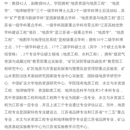
中：教授42人，副教授68人。学院拥有“地质资源与地质工程”、“地质
学”、“地球物理学”三个一级学科博士点及2个一级学科博士后流动站，其
中“矿产普查与勘探学科”是国家级重点学科，“地质资源与地质工程”是江
苏省一级学科重点学科、一级学科国家重点学科培育点和“江苏高校优势
学科建设工程”项目，“地质学”是江苏省一级重点学科；“地质学”、“地质
工程”、“地图学与地理信息系统”是校级重点学科；拥有10个二级学科博
士点，5个一级学科硕士点，17个二级学科硕士点（其中：3个硕士点有单
招资格），2个专业学位硕士领域（地质工程、水利工程）。拥有“煤层气
资源与成藏过程”教育部重点实验室、“矿区深部零碳负碳技术”教育部工
程研究中心、矿区地质与灾害超前探测与预警应急管理部重点实验室、矿
山水害防治技术基础研究国家级专业中心实验室、国际煤地质学研究中
心、中国矿业大学地热资源研究中心。学院现有地质工程、水文与水资源
工程、地球物理学、资源勘查工程、地球信息科学与技术5个本科专业，
其中资源勘查工程和地质工程两个专业为国家一流专业、水文与水资源工
程为江苏省一流专业，并且上述三个专业通过专业评估认证。另外，地质
工程专业是国家特色专业建设点、江苏省品牌专业和江苏省“十二五”重点
专业，水文与水资源工程专业和地球物理学专业是江苏省品牌专业，矿山
地质基础实验教学中心为江苏省实验教学示范中心。