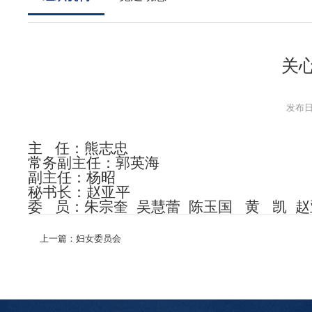
关
发布日期
主 任：熊志忠
常务副主任：郭英海
副主任：杨昭
秘书长：赵亚平
委 员：朱宗奎 吴慧蕾 陈玉国
黄 凯 赵
上一篇：妇女委员会