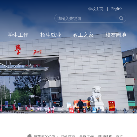
学校主页
|
English
学生工作
招生就业
教工之家
校友园地
当前您的位置：
网站首页
-
党群工作
-
组织机构
-
正文