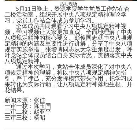
活动现场
5月11日
晚上
，
资源学院学生党员工作站在杏
二楼活动室，
组织
开展
中央八项规定精神理论学
习，党员工作站全体成员
参加学习
。
全体成员共同观看学习
中央八项规定精神
视
频，
学习
视频让大家更加直观、全面地理解了中央
八项规定精神的核心要义。
彭俊同志就中央八项规
定
精神
的内涵及重要性进行讲解，分享了中央八项
规定实施举措
。
张增博同志从大学生角度出发，呼
吁党站
全体
成员
结合自身实际情况，
贯彻落实中央
八项规定精神。
通过本次学习，党站全体成员深化了对中央八
项规定精神的理解
，
将以中央八项规定精神为指
引，严于律己，充分发挥模范带头作用，把学习成
果转化为实际行动，让八项规定精神落地生根、开
花结果。
新闻来源：
张佳
一审一校：陈玉国
二审二校：赵亚平
三审三校：杨昭