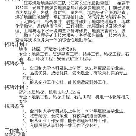
江苏煤炭地质勘探三队（江苏长江地质勘查院），始建于
年，隶属中国煤炭地质总局江苏煤炭地质局。目前已发展
1952
成为集煤炭、岩盐、煤层气、页岩气、地热等矿产资源勘查，
煤矿地面区域治理、煤矿瓦斯抽排放、储气库及储能库井施
工；定向钻井、综合录井、岩盐井修井；地球物理勘查、地球
化学勘查、遥感地质调查、工程测量、地籍测绘以及环境治
理、土壤与地下水环境调查评价与修复、地质灾害评估、设
计、勘查与治理等矿山技术服务，各类报告编制、技术咨询、
监理等技术服务为一体的综合性地勘单位。
招聘计划
-1
地质、钻探、环境类技术员
名
8
专业：地质工程、资源勘查工程、钻井工程、钻探工程、石
油工程、环境工程、安全及矿业工程等
招聘条件
全日制大学本科及以上学历，
年度应届毕业生。
1、
2025
品德优良、成绩优良、爱岗敬业，有较为扎实的专业
2、
知识。
服从企业工作安排，能长期适应野外工作。
3、
招聘计划
-2
野外地质钻探、机电技能人员
名
5
专业：地质工程、钻探工程、石油工程、机电一体化等相关
专业
招聘条件
全日制大学专科及以上学历，
年度应届毕业生。
1、
2025
吃苦耐劳、爱岗敬业，有较高的道德素养。
2、
服从企业工作安排，能长期适应野外工作。
3、
入职后需从事野外一线工作至少
年。
4、
10
工作地点：
随野外项目