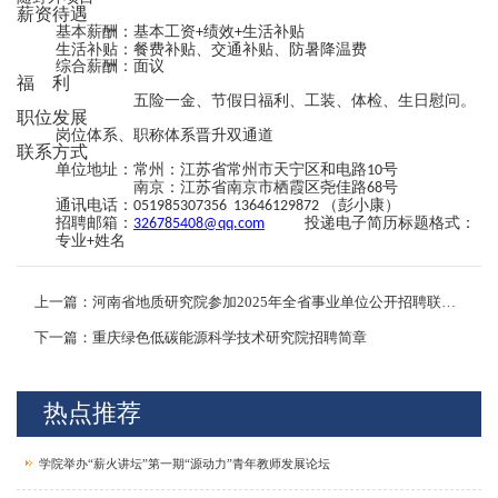
薪资待遇
基本薪酬：基本工资
绩效
生活补贴
+
+
生活补贴：餐费补贴、交通补贴、防暑降温费
综合薪酬：面议
福
利
五险一金、节假日福利、工装、体检、生日慰问。
职位发展
岗位体系、职称体系晋升双通道
联系方式
单位地址：常州：江苏省常州市天宁区和电路
号
10
南京：江苏省南京市栖霞区尧佳路
号
68
通讯电话：
（彭小康）
051985307356 13646129872
招聘邮箱：
投递电子简历标题格式：
326785408@qq.com
专业
姓名
+
上一篇：河南省地质研究院参加2025年全省事业单位公开招聘联考公告
下一篇：重庆绿色低碳能源科学技术研究院招聘简章
热点推荐
学院举办“薪火讲坛”第一期“源动力”青年教师发展论坛