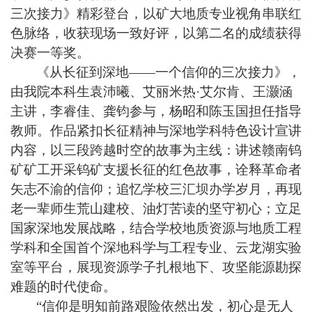
三次接力》精彩登台，以矿大地质专业视角串联红
色脉络，收获现场一致好评，以第二名的成绩获得
决赛一等奖。
《从长征到深地
——一个信仰的三次接力》，
由我院本科生袁沛曦、艾丽米热·艾尔肯、王灏涵
主讲，
李睿佳、龚钧参与，
杨昭和陈玉国担任指导
教师。作品紧扣长征精神与深地学科特色
设计
宣讲
内容，以三段跨越时空的故事为主线：讲述赣南钨
矿矿工开采钨矿支援长征的红色故事，诠释革命者
矢志不渝的信仰；追忆学校三汇坝办学岁月，再现
老一辈师生荒山建校、油灯苦读的坚守初心；立足
国家深地发展战略，结合
学校
地质资源与地质工程
学科和
全国首个深地科学与工程专业、云龙湖实验
室等平台，展现资源学子扎根地下、攻坚能源勘探
难题的时代使命。
“信仰是明知前路艰险依然出发，初心是无人