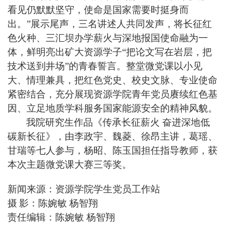
看见仍默默坚守，使命是国家需要时挺身而
出。”展示尾声，三名讲述人共同发声，将长征红
色火种、三汇坝办学薪火与深地报国使命融为一
体，鲜明亮出矿大资源学子“把论文写在岩层，把
技术送到井场”的青春誓言。整堂微党课以小见
大、情理兼具，把红色党史、校史文脉、专业使命
紧密结合，充分展现资源学院青年党员赓续红色基
因、立足地质学科服务国家能源安全的精神风貌。
我院研究生
作品《传承长征薪火
奋进深地低
碳新长征》，由李政宇、魏菱、徐昂主讲，葛瑶、
甘瑞等七人参与，杨昭、陈玉国担任指导教师，获
本次主题微党课大赛三等奖。
新闻来源：
资源学院学生党员工作站
摄
影：
陈婉敏
杨智翔
责任编辑：
陈婉敏
杨智翔