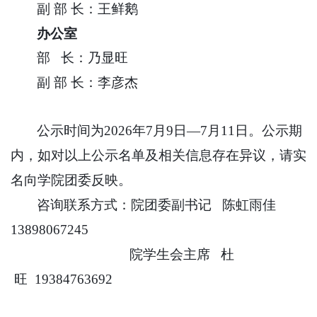
副
部
长：王鲜鹅
办公室
部
长：乃显旺
副
部
长：李彦杰
公示时间为
2026
年
7
月
9
日
—7
月
11
日。公示期
内，如对以上公示名单及相关信息存在异议，请实
名向学院团委反映。
咨询联系方式：院团委副书记
陈虹雨佳
13898067245
院学生会主席
杜
旺
19384763692