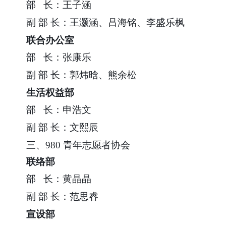
部
长：王子涵
副
部
长：王灏涵、吕海铭、李盛乐枫
联合办公室
部
长：张康乐
副
部
长：郭炜晗、熊余松
生活权益部
部
长：申浩文
副
部
长：文熙辰
三、
980
青年志愿者协会
联络部
部
长：黄晶晶
副
部
长：范思睿
宣设部