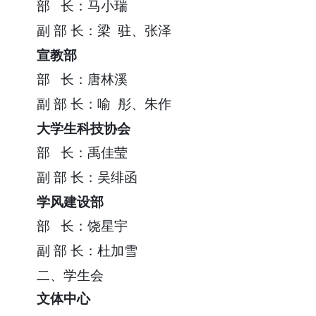
部
长：马小瑞
副
部
长：梁 驻、张泽
宣教部
部
长：唐林溪
副
部
长：喻 彤、朱作
大学生科技协会
部
长：禹佳莹
副
部
长：吴绯函
学风建设部
部
长：饶星宇
副
部
长：杜加雪
二、学生会
文体中心