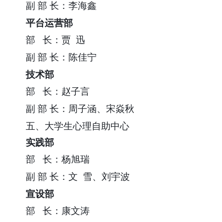
副
部
长：李海鑫
平台运营部
部
长：贾 迅
副
部
长：陈佳宁
技术部
部
长：赵子言
副
部
长：周子涵、宋焱秋
五、
大学生
心理自助中心
实践部
部
长：杨旭瑞
副
部
长：文 雪、刘宇波
宣设部
部
长：康文涛