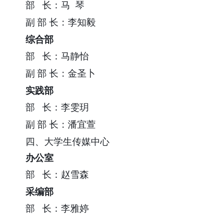
部
长：马 琴
副
部
长：李知毅
综合部
部
长：马静怡
副
部
长：金圣卜
实践部
部
长：李雯玥
副
部
长：潘宜萱
四、大学生传媒中心
办公室
部
长：赵雪森
采编部
部
长：李雅婷