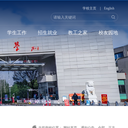
学校主页
|
English
学生工作
招生就业
教工之家
校友园地
当前您的位置：
网站首页
-
通知公告
-
全部
-
正文