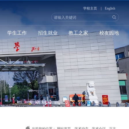
学校主页
|
English
学生工作
招生就业
教工之家
校友园地
当前您的位置：
网站首页
-
学术动态
-
学术会议
-
正文