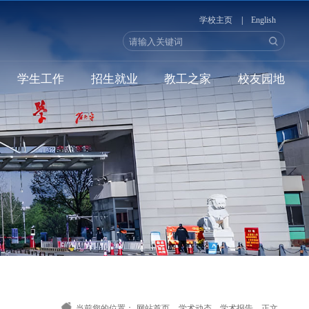
学校主页
|
English
学生工作
招生就业
教工之家
校友园地
当前您的位置：
网站首页
-
学术动态
-
学术报告
-
正文