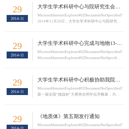
大学生学术科研中心与院研究生会联席共建会议圆满召开
29
MicrosoftInternetExplorer402DocumentNotSpecified7.8N
2014-11
2014年11月20日，大学生学术科研中心与院研究生
会召开联席会议，会议由科研中心秘书处部长陈良
才主持，会议确定了共建活动的主要议题与实施方
案，由双方...
大学生学术科研中心完成与地物13-1班共建协议
29
MicrosoftInternetExplorer402DocumentNotSpecified7.8N
2014-11
MicrosoftInternetExplorer402DocumentNotSpecified7.8N
为提高资源学院本科生学术科研基础能力，加强学
术学风建设力度，资源学院研究生会与资源学...
大学生学术科研中心积极协助我院开展挑战杯竞赛备赛工作
29
MicrosoftInternetExplorer402DocumentNotSpecified7.8N
2014-11
新一届全国“挑战杯”大赛将在明年拉开帷幕，为积
极争取在此项高水平竞赛中取得好成绩，大学生学
术科研中心积极协助开展挑战杯的竞赛备赛工作。
11月23日...
《地质体》第五期发行通知
29
MicrosoftInternetExplorer402DocumentNotSpecified7.8N
2014-11