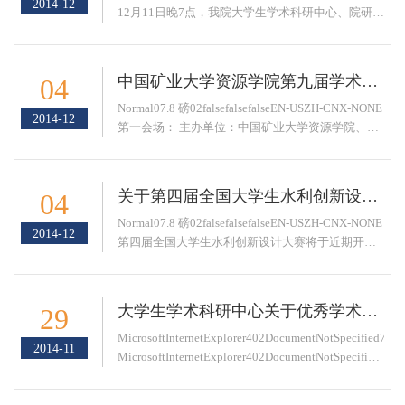
2014-12
12月11日晚7点，我院大学生学术科研中心、院研究
生会联合在教二A103举办全国大学生水利创新设计
大赛交流会。本次活动为科研中心、院研究生会系
列共建活...
中国矿业大学资源学院第九届学术报告会暨 徐州市地质学会2014年学术年会通知
04
Normal07.8 磅02falsefalsefalseEN-USZH-CNX-NONE
2014-12
第一会场： 主办单位：中国矿业大学资源学院、徐
州市地质学会 会议时间:2014年12月7日上午8:30 会
议地点：资源学院C402报告厅 报告题目1：显生宙
动藻迹的宏演化及其生...
关于第四届全国大学生水利创新设计大赛备赛通知
04
Normal07.8 磅02falsefalsefalseEN-USZH-CNX-NONE
2014-12
第四届全国大学生水利创新设计大赛将于近期开
展，资源学院大学生学术科研中心将启动备赛工
作，中心成立第四届全国大学生水利创新设计大赛
备赛工作组，全面负责备赛工...
大学生学术科研中心关于优秀学术型班级共建活动的通知
29
MicrosoftInternetExplorer402DocumentNotSpecified7.8N
2014-11
MicrosoftInternetExplorer402DocumentNotSpecified7.8N
为提高资源学院本科生学术科研基础能力，加强学
术学风建设力度，资源学院研究生会与资源学...