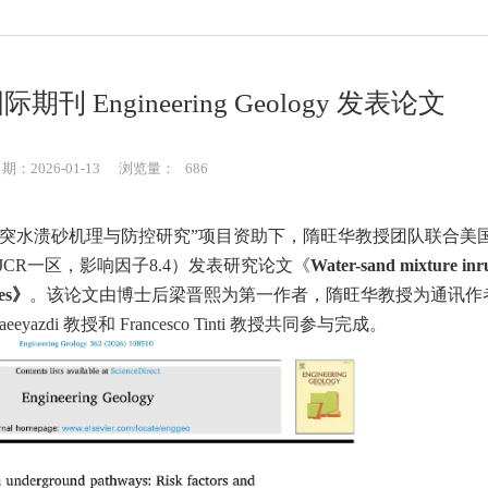
Engineering Geology 发表论文
：2026-01-13
浏览量：
686
能突水溃砂机理与防控研究”项目资助下，隋旺华教授团队联合美
JCR
一区，
影响因子
8.4
）
发表研究论文
《
Water-sand mixture inr
es
》
。该论文由
博士后梁晋熙
为第一作者，隋旺华教授为通讯作
aeeyazdi
教授
和
Francesco Tinti
教授共同参与完成。