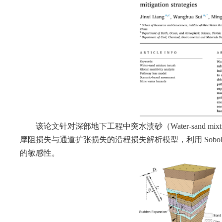
该论文针对深部地下工程中突水溃砂（
Water-sand mix
摩阻
损失
与通道扩张
损失
的沿程损失解析模型
，
利用
Sobo
的
敏感性
。