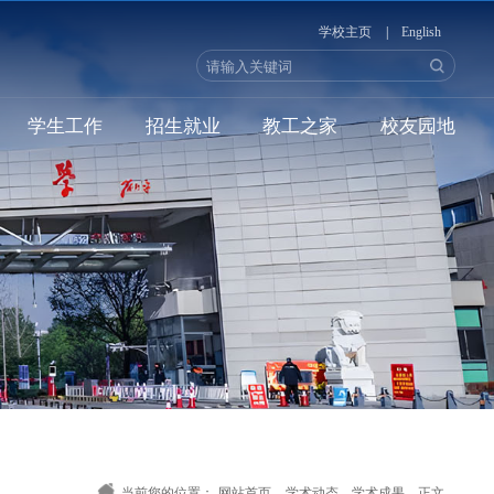
学校主页
|
English
学生工作
招生就业
教工之家
校友园地
当前您的位置：
网站首页
-
学术动态
-
学术成果
-
正文