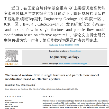
近日，在国家自然科学基金重点
“矿山采掘诱发高势能
突水溃砂机理与防控研究”项目资助下，隋旺华教授团队在
工程地质领域
Top
期刊
Engineering Geology
（中科院一区，
JCR
一区，
I
F=8.4
，
CiteScore=14.3
）
发表研究论文
《
Water–
sand mixture flow in single fractures and particle flow model
modification based on effective aperture
》
。该论文由
博士
研究
生徐兴硕
为第一作者，隋旺华教授为通讯作者共同完成。