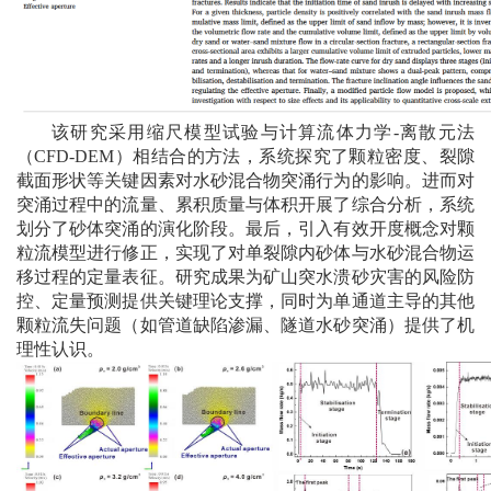
该
研究采用缩尺模型试验与计算流体力学
-
离散元法
（
CFD-DEM
）相结合的方法，系统探究了颗粒密度、裂隙
截面形状等关键因素对水砂混合物突涌行为的影响。进而对
突涌过程中的流量、累积质量与体积开展了综合分析，系统
划分了砂体突涌的演化阶段。最后，引入有效开度概念对颗
粒流模型进行修正，实现了对单裂隙内砂体与水砂混合物运
移过程的定量表征
。
研究成果
为矿山突水溃砂灾害的风险防
控、定量预测提供关键理论支撑，
同时
为单通道主导的其他
颗粒流失问题（如管道缺陷渗漏、隧道水砂突涌）提供了机
理性认识。